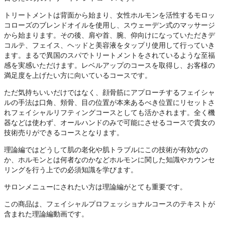
トリートメントは背面から始まり、女性ホルモンを活性するモロッ
コローズのブレンドオイルを使用し、スウェーデン式のマッサージ
から始まります。その後、肩や首、腕、仰向けになっていただきデ
コルテ、フェイス、ヘッドと美容液をタップリ使用して行っていき
ます。まるで異国のスパでトリートメントをされているような至福
感を実感いただけます。レベルアップのコースを取得し、お客様の
満足度を上げたい方に向いているコースです。
ただ気持ちいいだけではなく、顔骨筋にアプローチするフェイシャ
ルの手法は口角、頬骨、目の位置が本来あるべき位置にリセットさ
れフェイシャルリフティングコースとしても活かされます。全く機
器などは使わず、オールハンドのみで可能にさせるコースで貴女の
技術売りができるコースとなります。
理論編ではどうして肌の老化や肌トラブルにこの技術が有効なの
か、ホルモンとは何者なのかなどホルモンに関した知識やカウンセ
リングを行う上での必須知識を学びます。
サロンメニューにされたい方は理論編がとても重要です。
この商品は、フェイシャルプロフェッショナルコースのテキストが
含まれた理論編動画です。